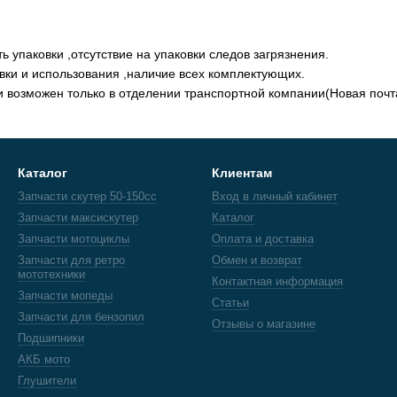
ть упаковки ,отсутствие на упаковки следов загрязнения.
овки и использования ,наличие всех комплектующих.
ки возможен только в отделении транспортной компании(Новая почт
Каталог
Клиентам
Запчасти скутер 50-150cc
Вход в личный кабинет
Запчасти максискутер
Каталог
Запчасти мотоциклы
Оплата и доставка
Запчасти для ретро
Обмен и возврат
мототехники
Контактная информация
Запчасти мопеды
Статьи
Запчасти для бензопил
Отзывы о магазине
Подшипники
АКБ мото
Глушители