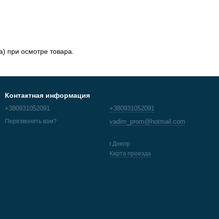
а) при осмотре товара.
Контактная информация
+380931052091
+380931052091
vadim_prom@hotmail.com
Перезвонить вам?
г.Днепр
Карта проезда