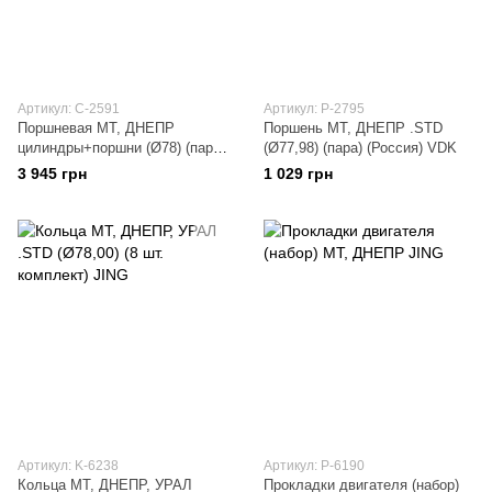
Артикул: C-2591
Артикул: P-2795
Поршневая МТ, ДНЕПР
Поршень МТ, ДНЕПР .STD
цилиндры+поршни (Ø78) (пара)
(Ø77,98) (пара) (Россия) VDK
(КИЕВ) EVO
3 945 грн
1 029 грн
Артикул: K-6238
Артикул: P-6190
Кольца МТ, ДНЕПР, УРАЛ
Прокладки двигателя (набор)