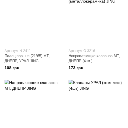
Артикул: N-2411
Артикул: G-3216
Палец поршня (21*65) МТ,
Направляющие клапанов МТ,
ДНЕПР, УРАЛ JING
ДНЕПР (4шт.)
(металлокерамика) JING
108 грн
173 грн