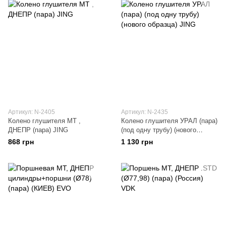
Артикул: N-2405
Артикул: N-2435
Колено глушителя МТ ,
Колено глушителя УРАЛ (пара)
ДНЕПР (пара) JING
(под одну трубу) (нового
образца) JING
868 грн
1 130 грн