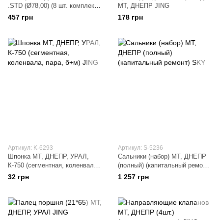
.STD (Ø78,00) (8 шт. комплект)
МТ, ДНЕПР JING
JING
457 грн
178 грн
Артикул: K-6293
Артикул: S-5236
Шпонка МТ, ДНЕПР, УРАЛ,
Сальники (набор) МТ, ДНЕПР
К-750 (сегментная, коленвала,
(полный) (капитальный ремонт)
пара, б+м) JING
SKY
32 грн
1 257 грн