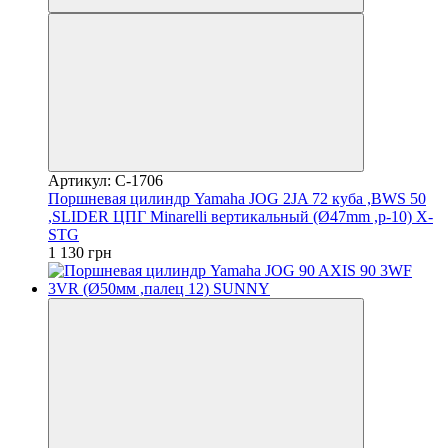
Артикул: C-1706
Поршневая цилиндр Yamaha JOG 2JA 72 куба ,BWS 50
,SLIDER ЦПГ Minarelli вертикальный (Ø47mm ,p-10) X-
STG
1 130 грн