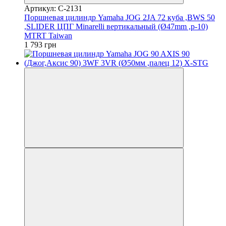
Артикул: C-2131
Поршневая цилиндр Yamaha JOG 2JA 72 куба ,BWS 50
,SLIDER ЦПГ Minarelli вертикальный (Ø47mm ,p-10)
MTRT Taiwan
1 793 грн