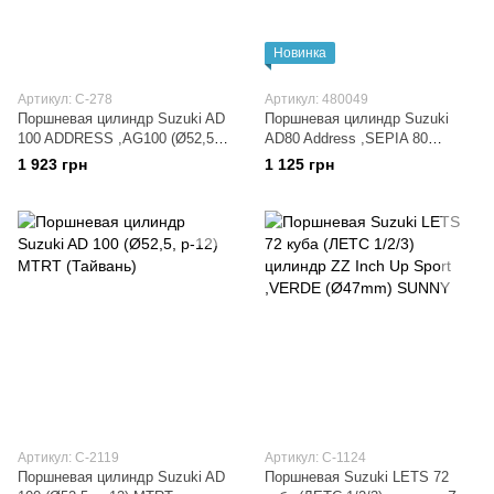
Новинка
Артикул: C-278
Артикул: 480049
Поршневая цилиндр Suzuki AD
Поршневая цилиндр Suzuki
100 ADDRESS ,AG100 (Ø52,5,
AD80 Address ,SEPIA 80
p-12) SEE
(Аддресс/Сепия 50) (Ø47mm,
1 923 грн
1 125 грн
p-10 +головка цилиндра)
"Mototech"
Артикул: C-2119
Артикул: C-1124
Поршневая цилиндр Suzuki AD
Поршневая Suzuki LETS 72