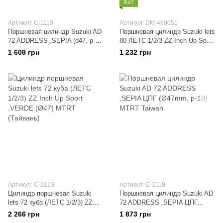
Хит
Артикул: C-1119
Артикул: DM-480051
Поршневая цилиндр Suzuki AD
Поршневая цилиндр Suzuki lets
72 ADDRESS ,SEPIA (d47, p-
80 ЛЕТС 1/2/3 ZZ Inch Up Sport
10) SUNNY
+головка (Ø47мм) MOTOTECH
1 608 грн
1 232 грн
Артикул: C-2123
Артикул: C-2118
Цилиндр поршневая Suzuki
Поршневая цилиндр Suzuki AD
lets 72 куба (ЛЕТС 1/2/3) ZZ
72 ADDRESS ,SEPIA ЦПГ
Inch Up Sport ,VERDE (Ø47)
(Ø47mm, p-10) MTRT Taiwan
2 266 грн
1 873 грн
MTRT (Тайвань)