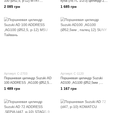
100 (Ø52,5, p-12) MTRT
куба (ЛЕТС 1/2/3) цилиндр ZZ
(Тайвань)
Inch Up Sport ,VERDE (Ø47mm)
2 085 грн
1 685 грн
SUNNY
Артикул: C-2703
Артикул: C-1120
Поршневая цилиндр Suzuki AD
Поршневая цилиндр Suzuki
100 ADDRESS ,AG100 (Ø52,5,
AD100 ,AG100 (Ø52,5мм ,
p-12) MSU Тайвань
палец 12) SUNY
1 489 грн
1 167 грн