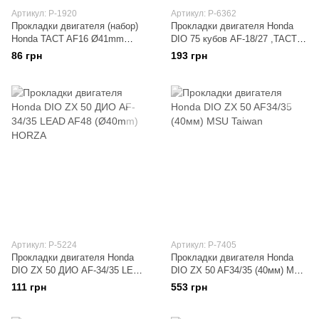
Артикул: P-1920
Артикул: P-6362
Прокладки двигателя (набор)
Прокладки двигателя Honda
Honda TACT AF16 Ø41mm
DIO 75 кубов AF-18/27 ,TACT
SHANGZHI
24/30 (Ø47мм) KOMATCU
86 грн
193 грн
(mod.A)
Артикул: P-5224
Артикул: P-7405
Прокладки двигателя Honda
Прокладки двигателя Honda
DIO ZX 50 ДИО AF-34/35 LEAD
DIO ZX 50 AF34/35 (40мм) MSU
AF48 (Ø40mm) HORZA
Taiwan
111 грн
553 грн