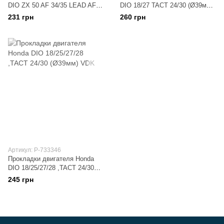
DIO ZX 50 AF 34/35 LEAD AF48
DIO 18/27 TACT 24/30 (Ø39мм)
(d40.00mm) SHANGZHI
MANLE
231 грн
260 грн
Артикул: P-733346
Прокладки двигателя Honda
DIO 18/25/27/28 ,TACT 24/30
(Ø39мм) VDK
245 грн