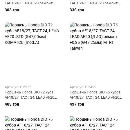
TACT 24, LEAD AF20 ремонт
TACT 24, LEAD AF20 ремонт
+0,75 (Ø44,75мм) MTRT
+1,00 (Ø45,00мм) MTRT
303 грн
336 грн
(Тайвань)
(Тайвань)
Артикул: P-6925
Артикул: P-5499
Поршень Honda DIO 72 куба
Поршень Honda DIO 75 кубов
AF18/27, TACT 24, LEAD AF20
AF18/27, TACT 24, LEAD AF20
.STD (Ø47,00мм) KOMATCU
(ДИО) ремонт +0,25 (Ø47,25мм)
463 грн
497 грн
(mod.A)
MTRT Taiwan