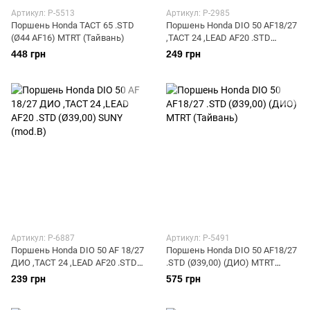
Артикул: P-5513
Артикул: P-2985
Поршень Honda TACT 65 .STD
Поршень Honda DIO 50 AF18/27
(Ø44 AF16) MTRT (Тайвань)
,TACT 24 ,LEAD AF20 .STD
(Ø39,00) JIN
448 грн
249 грн
Артикул: P-6887
Артикул: P-5491
Поршень Honda DIO 50 AF 18/27
Поршень Honda DIO 50 AF18/27
ДИО ,TACT 24 ,LEAD AF20 .STD
.STD (Ø39,00) (ДИО) MTRT
(Ø39,00) SUNY (mod.B)
(Тайвань)
239 грн
575 грн