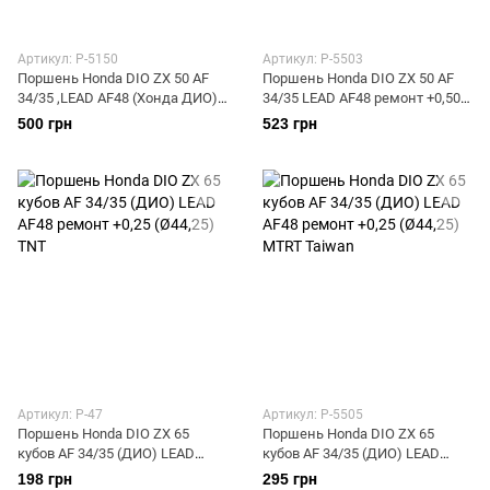
Артикул: P-5150
Артикул: P-5503
Поршень Honda DIO ZX 50 AF
Поршень Honda DIO ZX 50 AF
34/35 ,LEAD AF48 (Хонда ДИО)
34/35 LEAD AF48 ремонт +0,50
(Ø40,00mm) SEE orange box
(Ø40,50) MTRT (Тайвань)
500 грн
523 грн
Артикул: P-47
Артикул: P-5505
Поршень Honda DIO ZX 65
Поршень Honda DIO ZX 65
кубов AF 34/35 (ДИО) LEAD
кубов AF 34/35 (ДИО) LEAD
AF48 ремонт +0,25 (Ø44,25) TNT
AF48 ремонт +0,25 (Ø44,25)
198 грн
295 грн