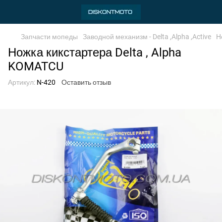
Запчасти мопеды
Заводной механизм - Delta ,Alpha ,Active
Н
Ножка кикстартера Delta , Alpha
KOMATCU
Артикул:
N-420
Оставить отзыв