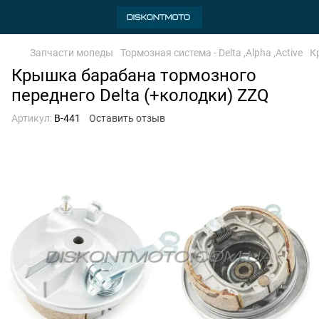
Запчасти мопеды
Тормозная система - Delta ,Alpha ,Active
К
Крышка барабана тормозного
переднего Delta (+колодки) ZZQ
Артикул:
B-441
Оставить отзыв