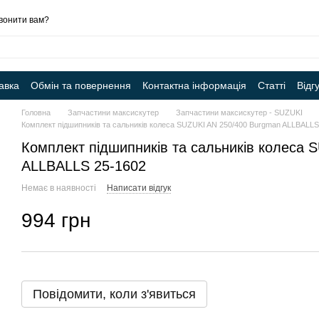
вонити вам?
авка
Обмін та повернення
Контактна інформація
Статті
Відг
Головна
Запчастини максискутер
Запчастини максискутер - SUZUKI
Комплект підшипників та сальників колеса SUZUKI AN 250/400 Burgman ALLBALLS
Комплект підшипників та сальників колеса 
ALLBALLS 25-1602
Немає в наявності
Написати відгук
994 грн
Повідомити, коли з'явиться