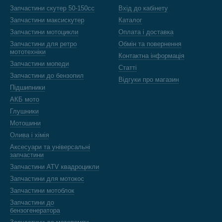
Запчастини скутер 50-150cc
Вхід до кабінету
Запчастини максискутер
Каталог
Запчастини мотоцикли
Оплата і доставка
Запчастини для ретро
Обмін та повернення
мототехніки
Контактна інформація
Запчастини мопеди
Статті
Запчастини до бензопил
Відгуки про магазин
Підшипники
АКБ мото
Глушники
Мотошини
Олива і хімія
Аксесуари та універсальні
запчастини
Запчастини ATV квадроцикли
Запчастини для мотокос
Запчастини мотоблок
Запчастини до
бензогенератора