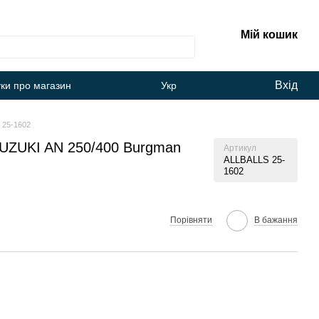
Мій кошик
Вхід
уки про магазин
Укр
 25-1602
SUZUKI AN 250/400 Burgman
Артикул
ALLBALLS 25-
1602
Порівняти
В бажання