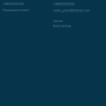
+380931052091
+380931052091
vadim_prom@hotmail.com
Передзвонити вам?
г.Днепр
Мапа проїзду